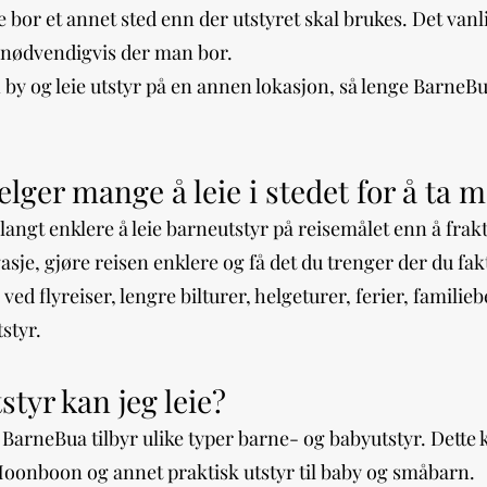
bor et annet sted enn der utstyret skal brukes. Det vanli
kke nødvendigvis der man bor.
n by og leie utstyr på en annen lokasjon, så lenge BarneBua
lger mange å leie i stedet for å ta m
 langt enklere å leie barneutstyr på reisemålet enn å fra
asje, gjøre reisen enklere og få det du trenger der du fak
 ved flyreiser, lengre bilturer, helgeturer, ferier, famili
styr.
styr kan jeg leie?
 BarneBua tilbyr ulike typer barne- og babyutstyr. Dette
Moonboon og annet praktisk utstyr til baby og småbarn.