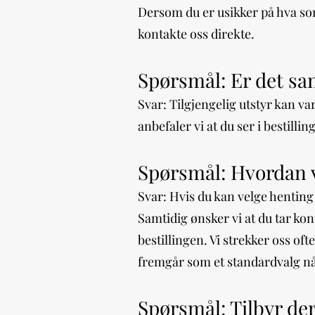
Dersom du er usikker på hva som
kontakte oss direkte.
Spørsmål: Er det sa
Svar: Tilgjengelig utstyr kan v
anbefaler vi at du ser i bestilli
Spørsmål: Hvordan ve
Svar: Hvis du kan velge henting e
Samtidig ønsker vi at du tar kon
bestillingen. Vi strekker oss oft
fremgår som et standardvalg når
Spørsmål: Tilbyr der