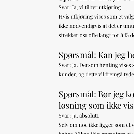
Svar: Ja, vi tilbyr utkjøring.
Hvis utkjøring vises som et valg 
ikke nødvendigvis at det er umul
strekker oss ofte langt for å få 
Spørsmål: Kan jeg he
Svar: Ja. Dersom henting vises s
kunder, og dette vil fremgå tydel
Spørsmål: Bør jeg ko
løsning som ikke vis
Svar: Ja, absolutt.
Selv om noe ikke ligger som et v