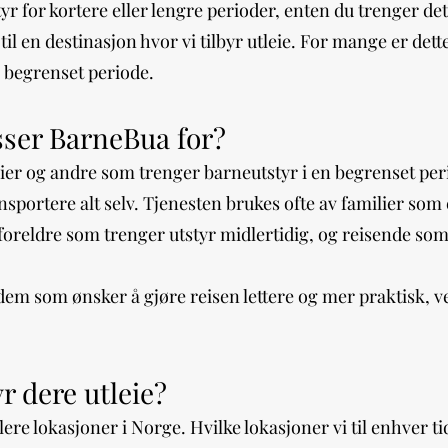
tyr for kortere eller lengre perioder, enten du trenger d
til en destinasjon hvor vi tilbyr utleie. For mange er dette
n begrenset periode.
ser BarneBua for?
ier og andre som trenger barneutstyr i en begrenset per
nsportere alt selv. Tjenesten brukes ofte av familier som
oreldre som trenger utstyr midlertidig, og reisende som v
em som ønsker å gjøre reisen lettere og mer praktisk, ved
r dere utleie?
lere lokasjoner i Norge. Hvilke lokasjoner vi til enhver tid