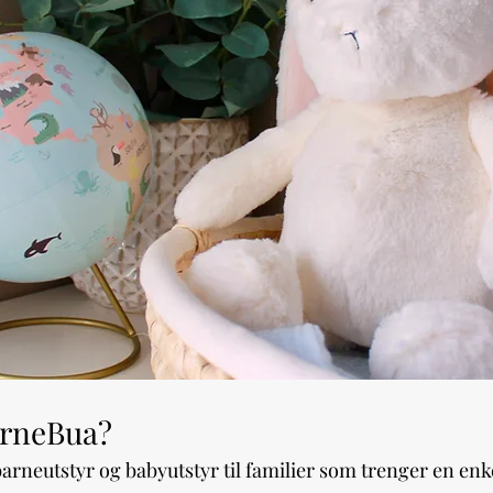
arneBua?
barneutstyr og babyutstyr til familier som trenger en enke