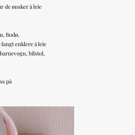
år de ønsker å leie
im, Bodø,
 langt enklere å leie
 barnevogn, bilstol,
oss på