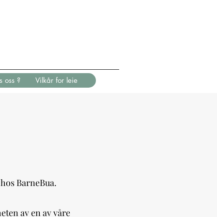
s oss ?
Vilkår for leie
r hos BarneBua.
heten av en av våre