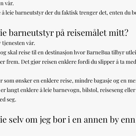
n vår.
 å leie barneutstyr der du faktisk trenger det, enten du bo
ie barneutstyr på reisemålet mitt?
v tjenesten vår.
g skal reise til en destinasjon hvor BarneBua tilbyr utlei
r frem. Det gjør reisen enklere fordi du slipper å ta med
lier som ønsker en enklere reise, mindre bagasje og en me
r langt enklere å leie barnevogn, bilstol, reiseseng elle
med seg.
ie selv om jeg bor i en annen by enn 