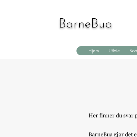
BarneBua
Hjem
Utleie
Boo
Her finner du svar 
BarneBua gjør det en