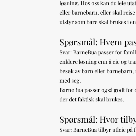
løsning. Hos oss kan du leie uts
eller barnebarn, eller skal reise 
utstyr som bare skal brukes i e
Spørsmål: Hvem pas
Svar: BarneBua passer for famil
enklere løsning enn å eie og tra
besøk av barn eller barnebarn, f
med seg.
BarneBua passer også godt for d
der det faktisk skal brukes.
Spørsmål: Hvor tilby
Svar: BarneBua tilbyr utleie på f