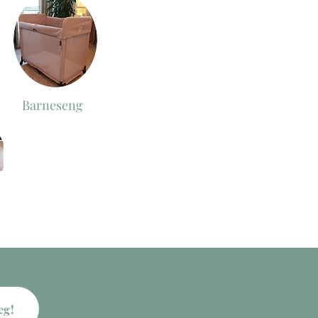
Barneseng
eg!