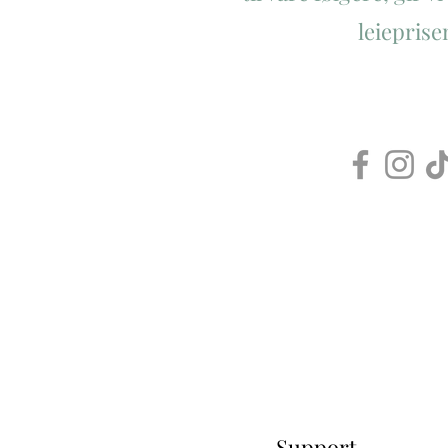
leieprise
Support