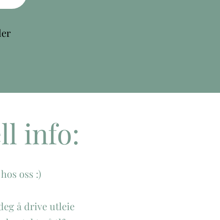
ler
ll info:
 hos oss :)
eg å drive utleie