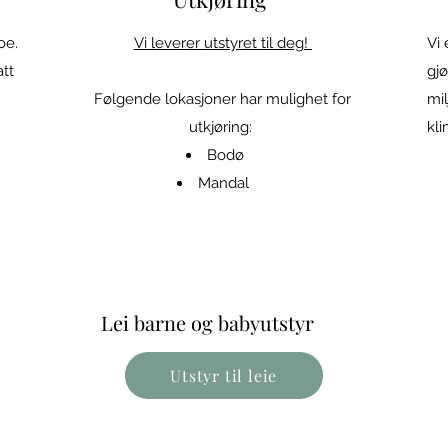
oe.
Vi leverer utstyret til deg!
Vi 
att
gjø
Følgende lokasjoner har mulighet for
mil
utkjøring:
kli
Bodø
Mandal
Lei barne og babyutstyr
Utstyr til leie