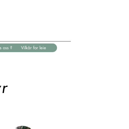
s oss ?
Vilkår for leie
yr