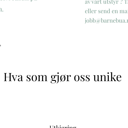
av vårt utstyr ? T
n.
eller send en mai
jobb@barnebua.
Hva som gjør oss unike
Utkjøring