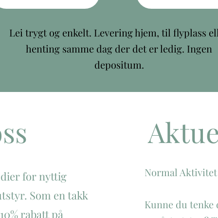
Lei trygt og enkelt. Levering hjem, til flyplass el
henting samme dag der det er ledig. Ingen
depositum.
oss
Aktue
Normal Aktivitet
dier for nyttig
utstyr. Som en takk
Kunne du tenke d
i 10% rabatt på