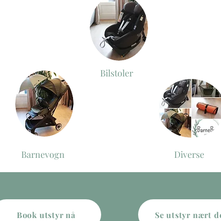
Bilstoler
Barnevogn
Diverse
Book utstyr nå
Se utstyr nært d