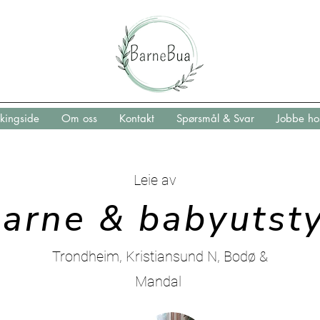
kingside
Om oss
Kontakt
Spørsmål & Svar
Jobbe ho
Leie av
Baby og barneutstyr
arne & babyutst
Trondheim, Kristiansund N, Bodø &
Mandal