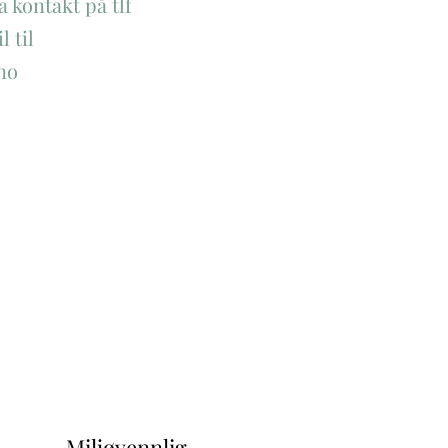
a kontakt på tlf
l til
no
Miljøvennlig