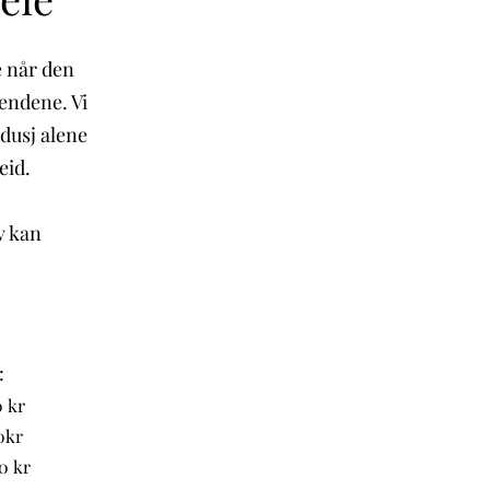
e når den
hendene. Vi
 dusj alene
eid.
v kan
:
0 kr
00kr
50 kr