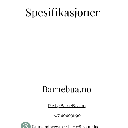
Spesifikasjoner
Barnebua.no
Post@BarneBua.no
+47 40403890
Saupstadbergan 15H, 7078 Saupstad