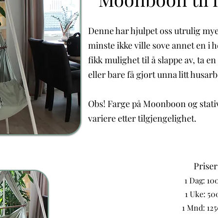
Denne har hjulpet oss utrulig my
minste ikke ville sove annet en i 
fikk mulighet til å slappe av, ta en
eller bare få gjort unna litt husarb
Obs! Farge på Moonboon og stati
variere etter tilgjengelighet.
Priser
1 Dag: 10
1 Uke: 5
1 Mnd: 12