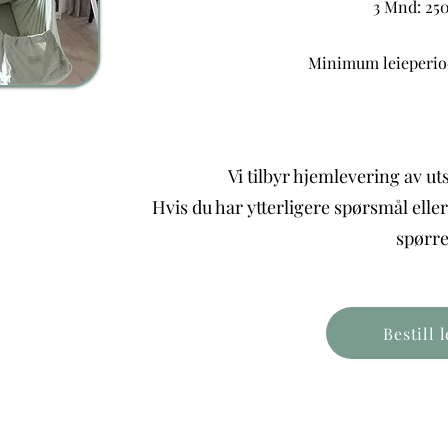
3 Mnd: 25
Minimum leieperiod
Vi tilbyr hjemlevering av uts
Hvis du har ytterligere spørsmål eller
spørr
Bestill l