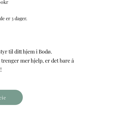
00kr
e er 3 dager.
tyr til ditt hjem i Bodø.
 trenger mer hjelp, er det bare å
e!
eie